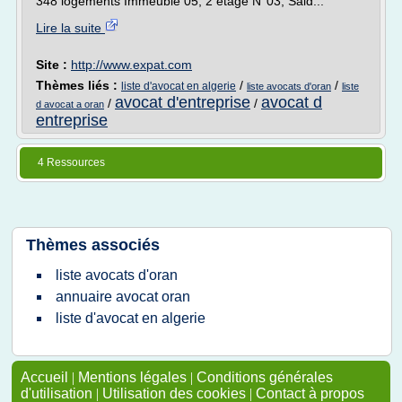
348 logements Immeuble 05, 2 étage N°03, Said...
Lire la suite
Site :
http://www.expat.com
Thèmes liés :
/
/
liste d'avocat en algerie
liste avocats d'oran
liste
avocat d'entreprise
avocat d
/
/
d avocat a oran
entreprise
4 Ressources
Thèmes associés
liste avocats d'oran
annuaire avocat oran
liste d'avocat en algerie
Accueil
|
Mentions légales
|
Conditions générales
d'utilisation
|
Utilisation des cookies
|
Contact à propos