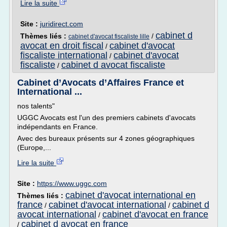
Lire la suite
Site :
juridirect.com
cabinet d
Thèmes liés :
/
cabinet d'avocat fiscaliste lille
avocat en droit fiscal
cabinet d'avocat
/
fiscaliste international
cabinet d'avocat
/
fiscaliste
cabinet d avocat fiscaliste
/
Cabinet d’Avocats d’Affaires France et
International ...
nos talents"
UGGC Avocats est l'un des premiers cabinets d'avocats
indépendants en France.
Avec des bureaux présents sur 4 zones géographiques
(Europe,...
Lire la suite
Site :
https://www.uggc.com
cabinet d'avocat international en
Thèmes liés :
france
cabinet d'avocat international
cabinet d
/
/
avocat international
cabinet d'avocat en france
/
cabinet d avocat en france
/