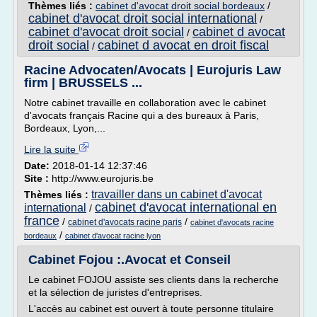
Thèmes liés :
cabinet d'avocat droit social bordeaux
/
cabinet d'avocat droit social international
/
cabinet d'avocat droit social
cabinet d avocat
/
droit social
cabinet d avocat en droit fiscal
/
Racine Advocaten/Avocats | Eurojuris Law
firm | BRUSSELS ...
Notre cabinet travaille en collaboration avec le cabinet
d'avocats français Racine qui a des bureaux à Paris,
Bordeaux, Lyon,...
Lire la suite
Date:
2018-01-14 12:37:46
Site :
http://www.eurojuris.be
travailler dans un cabinet d'avocat
Thèmes liés :
cabinet d'avocat international en
international
/
france
/
/
cabinet d'avocats racine paris
cabinet d'avocats racine
/
bordeaux
cabinet d'avocat racine lyon
Cabinet Fojou :.Avocat et Conseil
Le cabinet FOJOU assiste ses clients dans la recherche
et la sélection de juristes d'entreprises.
L'accès au cabinet est ouvert à toute personne titulaire