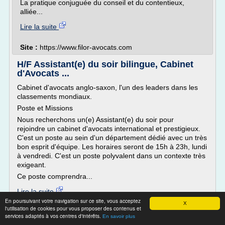
La pratique conjuguée du conseil et du contentieux,
alliée...
Lire la suite
Site :
https://www.filor-avocats.com
H/F Assistant(e) du soir bilingue, Cabinet
d'Avocats ...
Cabinet d'avocats anglo-saxon, l'un des leaders dans les
classements mondiaux.
Poste et Missions
Nous recherchons un(e) Assistant(e) du soir pour
rejoindre un cabinet d'avocats international et prestigieux.
C'est un poste au sein d'un département dédié avec un très
bon esprit d'équipe. Les horaires seront de 15h à 23h, lundi
à vendredi. C'est un poste polyvalent dans un contexte très
exigeant.
Ce poste comprendra...
Lire la suite
En poursuivant votre navigation sur ce site, vous acceptez
X
l'utilisation de cookies pour vous proposer des contenus et
Site :
http://www.djgc.fr
services adaptés à vos centres d'intérêts.
En savoir plus
Thèmes liés :
cabinet d'avocat anglo saxon
/
cabinet d