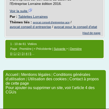
l'Entreprise Lorraine édition 2016.
Voir la suite
Par :
Tablettes Lorraines
Thèmes liés :
/
avocat conseil d'entreprise ace
avocat conseil d entreprise
/
avocat pour le conseil d'etat
Haut de page
1 - 10 de 61 Vidéos
Page : Première | < Précédente |
Suivante
> |
Dernière
0
|
1
|
2
|
3
|
4
|
5
...
Accueil
|
Mentions légales
|
Conditions générales
d'utilisation
|
Utilisation des cookies
|
Contact à propos
de cette page
Pour ajouter ou supprimer un site, voir l'article 4 des
CGUs