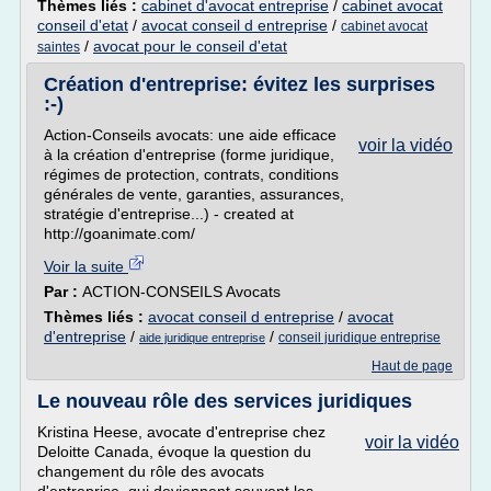
Thèmes liés :
cabinet d'avocat entreprise
/
cabinet avocat
conseil d'etat
/
avocat conseil d entreprise
/
cabinet avocat
/
avocat pour le conseil d'etat
saintes
Création d'entreprise: évitez les surprises
:-)
Action-Conseils avocats: une aide efficace
voir la vidéo
à la création d'entreprise (forme juridique,
régimes de protection, contrats, conditions
générales de vente, garanties, assurances,
stratégie d'entreprise...) - created at
http://goanimate.com/
Voir la suite
Par :
ACTION-CONSEILS Avocats
Thèmes liés :
avocat conseil d entreprise
/
avocat
d'entreprise
/
/
conseil juridique entreprise
aide juridique entreprise
Haut de page
Le nouveau rôle des services juridiques
Kristina Heese, avocate d'entreprise chez
voir la vidéo
Deloitte Canada, évoque la question du
changement du rôle des avocats