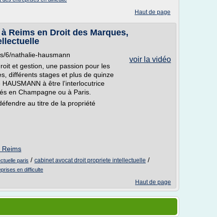
Haut de page
à Reims en Droit des Marques,
llectuelle
ms/6/nathalie-hausmann
voir la vidéo
oit et gestion, une passion pour les
es, différents stages et plus de quinze
 HAUSMANN à être l’interlocutrice
allés en Champagne ou à Paris.
éfendre au titre de la propriété
/ Reims
/
/
cabinet avocat droit propriete intellectuelle
ectuelle paris
prises en difficulte
Haut de page