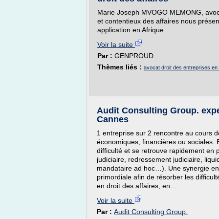
Marie Joseph MVOGO MEMONG, avocat en
et contentieux des affaires nous présen
application en Afrique.
Voir la suite
Par :
GENPROUD
Thèmes liés :
avocat droit des entreprises en d
Audit Consulting Group. expe
Cannes
1 entreprise sur 2 rencontre au cours de
économiques, financières ou sociales. E
difficulté et se retrouve rapidement en
judiciaire, redressement judiciaire, liqu
mandataire ad hoc…). Une synergie entr
primordiale afin de résorber les difficu
en droit des affaires, en...
Voir la suite
Par :
Audit Consulting Group.