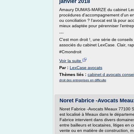
janvier 2018
Amaury DUMAS-MARZE du cabinet LexCa
procédures d'accompagnement d'un entr
ou conciliation ? l'avocat est là pour a
mieux adaptée pour pérenniser l'entrep
---
C'est mon droit !, une série de conseils
associés du cabinet LexCase. Clair, rap
#Cmondroit
Voir la suite
Par :
LexCase avocats
Thèmes liés :
cabinet d avocats consei
droit des entreprises en difficulte
Noret Fabrice -Avocats Meau
Noret Fabrice -Avocats Meaux 77100 S
est localisé à Meaux dans le départem
Fabrice intervient dans divers domaines 
entre bailleurs et locataires, litiges en
vente ou en matière de construction, ma