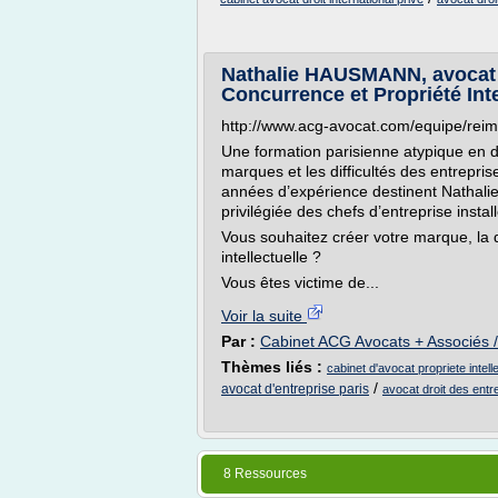
Nathalie HAUSMANN, avocat 
Concurrence et Propriété Inte
http://www.acg-avocat.com/equipe/rei
Une formation parisienne atypique en dr
marques et les difficultés des entrepris
années d’expérience destinent Nathalie
privilégiée des chefs d’entreprise inst
Vous souhaitez créer votre marque, la d
intellectuelle ?
Vous êtes victime de...
Voir la suite
Par :
Cabinet ACG Avocats + Associés 
Thèmes liés :
cabinet d'avocat propriete intell
/
avocat d'entreprise paris
avocat droit des entre
8 Ressources