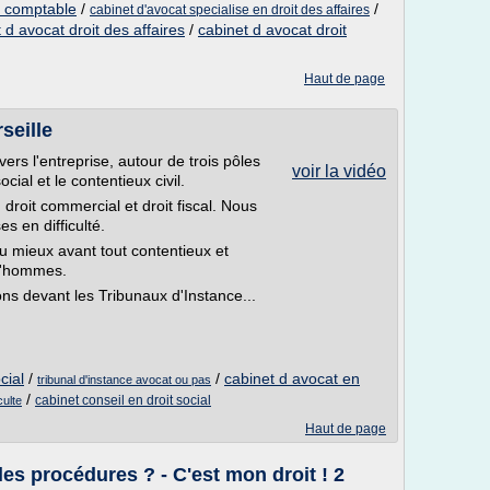
e comptable
/
/
cabinet d'avocat specialise en droit des affaires
 d avocat droit des affaires
/
cabinet d avocat droit
Haut de page
seille
vers l'entreprise, autour de trois pôles
voir la vidéo
social et le contentieux civil.
droit commercial et droit fiscal. Nous
s en difficulté.
au mieux avant tout contentieux et
ud'hommes.
ons devant les Tribunaux d'Instance...
cial
/
/
cabinet d avocat en
tribunal d'instance avocat ou pas
/
cabinet conseil en droit social
culte
Haut de page
lles procédures ? - C'est mon droit ! 2