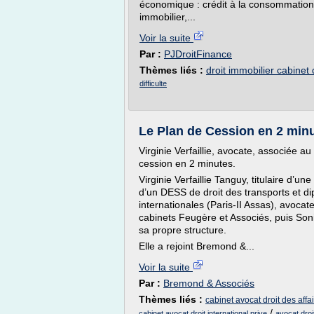
économique : crédit à la consommation, 
immobilier,...
Voir la suite
Par :
PJDroitFinance
Thèmes liés :
droit immobilier cabinet
difficulte
Le Plan de Cession en 2 min
Virginie Verfaillie, avocate, associée 
cession en 2 minutes.
Virginie Verfaillie Tanguy, titulaire d’une
d’un DESS de droit des transports et di
internationales (Paris-II Assas), avocat
cabinets Feugère et Associés, puis Son
sa propre structure.
Elle a rejoint Bremond &...
Voir la suite
Par :
Bremond & Associés
Thèmes liés :
cabinet avocat droit des affa
/
cabinet avocat droit international prive
avocat droi