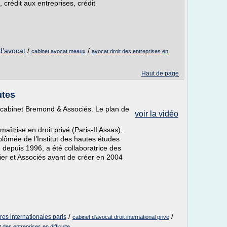
crédit aux entreprises, crédit
 d'avocat
/
/
cabinet avocat meaux
avocat droit des entreprises en
Haut de page
utes
au cabinet Bremond & Associés. Le plan de
voir la vidéo
 maîtrise en droit privé (Paris-II Assas),
plômée de l’Institut des hautes études
e depuis 1996, a été collaboratrice des
ier et Associés avant de créer en 2004
/
/
ires internationales paris
cabinet d'avocat droit international prive
t des entreprises en difficulte