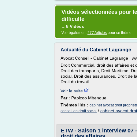
Vidéos sélectionnées pour le
difficulte
8 Vidéos
→
Voir également
277 Articles
pour ce thème
Actualité du Cabinet Lagrange
Avocat Conseil - Cabinet Lagrange : ww
Droit Commercial, droit des affaires et 
Droit des transports, Droit Maritime, Droi
social, Droit des assurances, Droit de la
Droit du travail
Voir la suite
Par :
Papicoo Mbengue
Thèmes liés :
cabinet avocat droit propriete
/
cabinet avocat droi
conseil en droit social
ETW - Saison 1 interview 0
droit des affaires