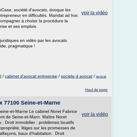
se, société d'avocats, évoque les
voir la vidéo
epreneur en difficultés. Mandat ad hoc
ccompagner à choisir la procédure la
rise et ses emplois.
 juridiques en vidéo par les avocats
ide, pragmatique !
l
/
cabinet d'avocat entreprise
/
societe d avocat
/
avocat
Haut de page
x 77100 Seine-et-Marne
eine-et-Marne Le cabinet Noret Fabrice
voir la vidéo
ent de Seine-et-Marn. Maître Noret
: Droit immobilier : problèmes locatifs
 copropriété, litiges sur les promesses de
lfaçons, baux d'habitation.. Droit