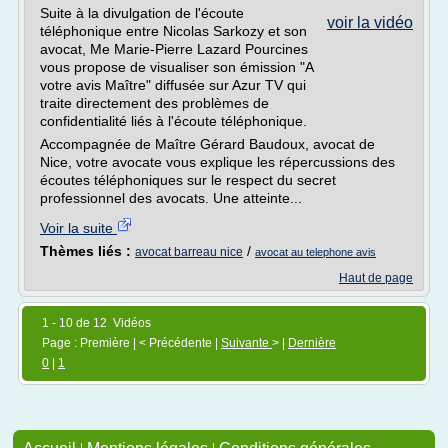
Suite à la divulgation de l'écoute
voir la vidéo
téléphonique entre Nicolas Sarkozy et son
avocat, Me Marie-Pierre Lazard Pourcines
vous propose de visualiser son émission "A
votre avis Maître" diffusée sur Azur TV qui
traite directement des problèmes de
confidentialité liés à l'écoute téléphonique.
Accompagnée de Maître Gérard Baudoux, avocat de
Nice, votre avocate vous explique les répercussions des
écoutes téléphoniques sur le respect du secret
professionnel des avocats. Une atteinte...
Voir la suite
Thèmes liés :
/
avocat barreau nice
avocat au telephone avis
Haut de page
1 - 10 de 12 Vidéos
Page : Première | < Précédente |
Suivante
> |
Dernière
0
|
1