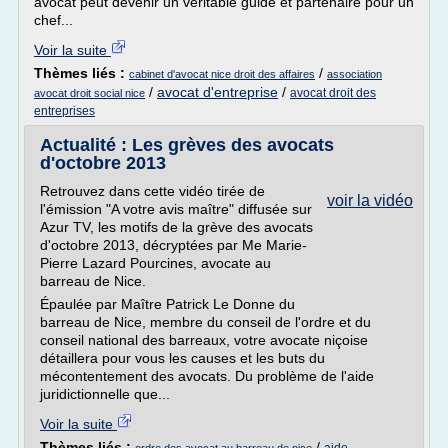
avocat peut devenir un véritable guide et partenaire pour un
chef...
Voir la suite
Thèmes liés :
/
cabinet d'avocat nice droit des affaires
association
/
avocat d'entreprise
/
avocat droit des
avocat droit social nice
entreprises
Actualité : Les grèves des avocats
d'octobre 2013
Retrouvez dans cette vidéo tirée de
voir la vidéo
l'émission "A votre avis maître" diffusée sur
Azur TV, les motifs de la grève des avocats
d'octobre 2013, décryptées par Me Marie-
Pierre Lazard Pourcines, avocate au
barreau de Nice.
Épaulée par Maître Patrick Le Donne du
barreau de Nice, membre du conseil de l'ordre et du
conseil national des barreaux, votre avocate niçoise
détaillera pour vous les causes et les buts du
mécontentement des avocats. Du problème de l'aide
juridictionnelle que...
Voir la suite
Thèmes liés :
/