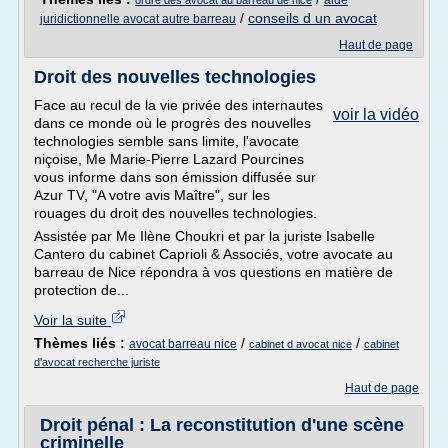
aide
ordre des avocat au barreau de nice
/
conseils d un avocat
juridictionnelle avocat autre barreau
Haut de page
Droit des nouvelles technologies
Face au recul de la vie privée des internautes
voir la vidéo
dans ce monde où le progrès des nouvelles
technologies semble sans limite, l'avocate
niçoise, Me Marie-Pierre Lazard Pourcines
vous informe dans son émission diffusée sur
Azur TV, "A votre avis Maître", sur les
rouages du droit des nouvelles technologies.
Assistée par Me Ilène Choukri et par la juriste Isabelle
Cantero du cabinet Caprioli & Associés, votre avocate au
barreau de Nice répondra à vos questions en matière de
protection de...
Voir la suite
Thèmes liés :
/
/
avocat barreau nice
cabinet d avocat nice
cabinet
d'avocat recherche juriste
Haut de page
Droit pénal : La reconstitution d'une scène
criminelle