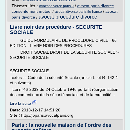
Thèmes liés :
/
avocat paris divorce
avocat divorce paris 9
consentement mutuel
/
/
avocat
avocat divorce paris ile france
avocat procedure divorce
paris divorce
/
Livre noir des procédure - SECURITE
SOCIALE
GUIDE FORMULAIRE DE PROCEDURE CIVILE - 6e
EDITION - LIVRE NOIR DES PROCEDURES
DROIT SOCIAL DROIT DE LA SECURITE SOCIALE >
SECURITE SOCIALE
SECURITE SOCIALE
Textes : - Code de la sécurité Sociale (article L. et R. 142-1
et suivants)
- Loi n°46-2339 du 24 Octobre 1946 portant réorganisation
des contentieux de la sécurité sociale et de la mutualité...
Lire la suite
Date:
2013-12-17 14:51:20
Site :
http://jpparis.avocatparis.org
Paris : la nouvelle maison de l’ordre des