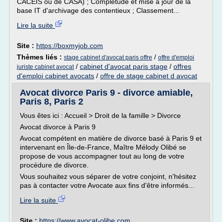
CACEIS ou de CASA) ; Complétude et mise à jour de la
base IT d'archivage des contentieux ; Classement...
Lire la suite
Site :
https://boxmyjob.com
Thèmes liés :
/
stage cabinet d'avocat paris offre
offre d'emploi
/
cabinet d'avocat paris stage
/
offres
juriste cabinet avocat
d'emploi cabinet avocats
/
offre de stage cabinet d avocat
Avocat divorce Paris 9 - divorce amiable,
Paris 8, Paris 2
Vous êtes ici : Accueil > Droit de la famille > Divorce
Avocat divorce à Paris 9
Avocat compétent en matière de divorce basé à Paris 9 et
intervenant en Île-de-France, Maître Mélody Olibé se
propose de vous accompagner tout au long de votre
procédure de divorce.
Vous souhaitez vous séparer de votre conjoint, n'hésitez
pas à contacter votre Avocate aux fins d'être informés...
Lire la suite
Site :
https://www.avocat-olibe.com