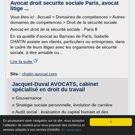
Avocat droit securite sociale Paris, avocat
litige ...
Vous êtes ici : Accueil > Domaines de compétences > Autres
domaines de compétences > Droit de la sécurité sociale
Avocat en droit de la sécurité sociale - Paris 8
En sa qualité d'avocat au Barreau de Paris, Isabelle
CHATIN assiste ses clients, particuliers ou entreprises, dans
le cadre de leurs litiges avec les organismes de sécurité
sociale, à titre amiable ou...
Lire la suite
Site :
chatin-avocat.com
Jacquet-Duval AVOCATS, cabinet
spécialisé en droit du travail
o Gouvernance
o Stratégie sociale personnelle, évolution de carrière
o Audit social : évaluation du capital humain et des
besoins immédiats et de long terme, évaluation des
En poursuivant votre navigation sur ce site, vous acceptez
équipes de direction
X
l'utilisation de cookies pour vous proposer des contenus et
services adaptés à vos centres d'intérêts.
o Vie quotidienne du CHSCT
En savoir plus