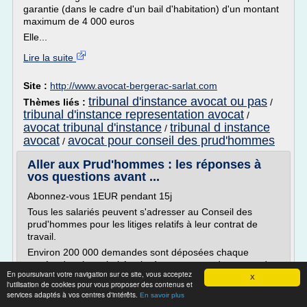
garantie (dans le cadre d'un bail d'habitation) d'un montant
maximum de 4 000 euros
Elle...
Lire la suite
Site :
http://www.avocat-bergerac-sarlat.com
tribunal d'instance avocat ou pas
Thèmes liés :
/
tribunal d'instance representation avocat
/
avocat tribunal d'instance
tribunal d instance
/
avocat
avocat pour conseil des prud'hommes
/
Aller aux Prud'hommes : les réponses à
vos questions avant ...
Abonnez-vous 1EUR pendant 15j
Tous les salariés peuvent s'adresser au Conseil des
prud'hommes pour les litiges relatifs à leur contrat de
travail.
Environ 200 000 demandes sont déposées chaque
année, dont la majorité suite à une rupture du contrat de
En poursuivant votre navigation sur ce site, vous acceptez
travail.
X
l'utilisation de cookies pour vous proposer des contenus et
Un seul chiffre : 70 % des jugements sur le fond donnent
services adaptés à vos centres d'intérêts.
En savoir plus
raison, totalement ou partiellement au salarié.