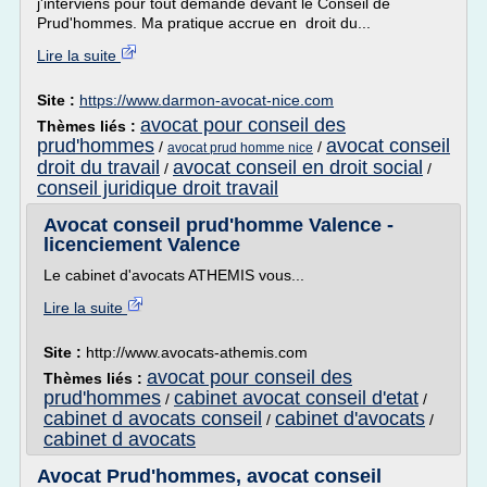
j'interviens pour tout demande devant le Conseil de
Prud'hommes. Ma pratique accrue en droit du...
Lire la suite
Site :
https://www.darmon-avocat-nice.com
avocat pour conseil des
Thèmes liés :
prud'hommes
avocat conseil
/
/
avocat prud homme nice
droit du travail
avocat conseil en droit social
/
/
conseil juridique droit travail
Avocat conseil prud'homme Valence -
licenciement Valence
Le cabinet d'avocats ATHEMIS vous...
Lire la suite
Site :
http://www.avocats-athemis.com
avocat pour conseil des
Thèmes liés :
prud'hommes
cabinet avocat conseil d'etat
/
/
cabinet d avocats conseil
cabinet d'avocats
/
/
cabinet d avocats
Avocat Prud'hommes, avocat conseil