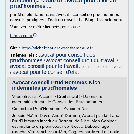
combien ça coute un avocat pour aller au
prud'hommes ...
par Michèle Bauer dans Avocat , conseil de prud'hommes ,
conseils pratiques , Droit du travail , Le Blog , Licenciement
Vous venez d'être licencié pour faute...
Lire la suite
Site :
http://michelebaueravocatbordeaux.fr
avocat pour conseil des
Thèmes liés :
prud'hommes
avocat conseil droit du travail
/
/
avocat conseil pour le travail
/
combien coute un avocat
avocat pour le conseil d'etat
/
Avocat conseil Prud'Hommes Nice -
indemnités prud'homales
Vous êtes ici : Accueil > Droit social > Défense et
indemnités devant le Conseil des Prud'hommes
Conseil de Prud'Hommes - Avocat à Nice
Je suis Maître David-André Darmon, Avocat plaidant aux
Prud'Hommes inscrit au Barreau de Nice. Mon Cabinet
est implanté en plein coeur de Nice, à Dubouchage
(proche Villefranche-sur-Mer, Cagnes-sur-Mer, La Trinité,