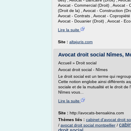
des) , Avocat - Bancaire (Droit) , Avoca
Avocat - Commercial (Droit) , Avocat -
(Droit de la) , Avocat - Construction (Dro
Avocat - Contrats , Avocat - Copropiété 
Avocat - Douanier (Droit) , Avocat - Econ
Lire la suite
Site :
altajuris.com
Avocat droit social Nîmes, Mon
Accueil » Droit social
Avocat droit social - Nîmes
Le droit social est un terme qui regroup
Cette notion englobe ainsi différents aspe
sociale et de la mutualité et le droit de 
Nîmes vous...
Lire la suite
Site :
http://avocats-bensakina.com
Thèmes liés :
cabinet d'avocat droit so
cabin
/
avocat droit social montpellier
/
droit social