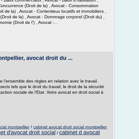
t - Baux commerciaux , Avocat - Baux d'habitation ,
 Concurrence (Droit de la) , Avocat - Consommation
it de la) , Avocat - Contentieux locatifs et immobiliers ,
(Droit de la) , Avocat - Dommage corporel (Droit du) ,
omie (Droit de l') , Avocat -...
tpellier, avocat droit du ...
e l'ensemble des règles en relation avec le travail.
cts tels que le droit du travail, le droit de la sécurité
l'action sociale de l'Etat. Votre avocat en droit social à
cial montpellier
/
cabinet avocat droit social montpellier
et d'avocat droit social
cabinet d avocat
/