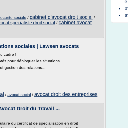
le
a
a
cabinet d'avocat droit social
securite sociale
/
/
cabinet avocat
ocat specialiste droit social
/
lations sociales | Lawsen avocats
du cadre !
ôtés pour débloquer les situations
et gestion des relations...
al
avocat droit des entreprises
/
avocat social
/
Avocat Droit du Travail ...
re du certificat de spécialisation en droit