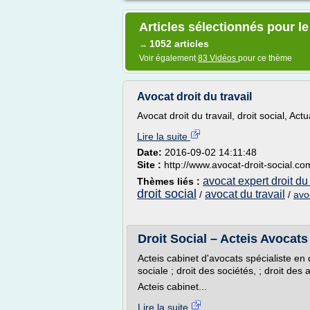
Articles sélectionnés pour le
1052 articles
→
Voir également
83 Vidéos
pour ce thème
Avocat droit du travail
Avocat droit du travail, droit social, Actua
Lire la suite
Date:
2016-09-02 14:11:48
Site :
http://www.avocat-droit-social.co
avocat expert droit du 
Thèmes liés :
droit social
avocat du travail
/
/
avo
Droit Social – Acteis Avocats
Acteis cabinet d'avocats spécialiste en d
sociale ; droit des sociétés, ; droit des a
Acteis cabinet...
Lire la suite