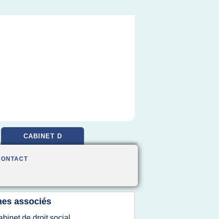
CABINET D
CONTACT
es associés
abinet de droit social