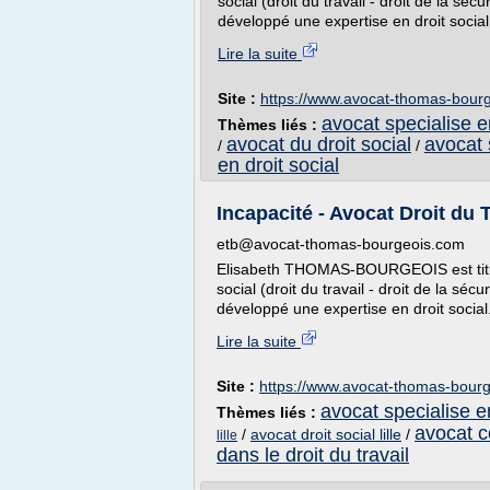
social (droit du travail - droit de la sécu
développé une expertise en droit social
Lire la suite
Site :
https://www.avocat-thomas-bour
avocat specialise en
Thèmes liés :
avocat du droit social
avocat 
/
/
en droit social
Incapacité - Avocat Droit du Tr
etb@avocat-thomas-bourgeois.com
Elisabeth THOMAS-BOURGEOIS est titulai
social (droit du travail - droit de la sécu
développé une expertise en droit social
Lire la suite
Site :
https://www.avocat-thomas-bour
avocat specialise en
Thèmes liés :
avocat co
/
avocat droit social lille
/
lille
dans le droit du travail