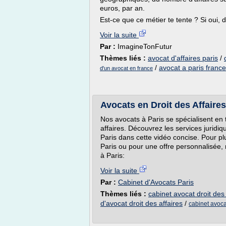
euros, par an.
Est-ce que ce métier te tente ? Si oui,
Voir la suite
Par :
ImagineTonFutur
Thèmes liés :
avocat d'affaires paris
/
/
avocat a paris france
d'un avocat en france
Avocats en Droit des Affaires
Nos avocats à Paris se spécialisent en 
affaires. Découvrez les services juridiq
Paris dans cette vidéo concise. Pour plu
Paris ou pour une offre personnalisée, 
à Paris:
Voir la suite
Par :
Cabinet d'Avocats Paris
Thèmes liés :
cabinet avocat droit des 
d'avocat droit des affaires
/
cabinet avocat