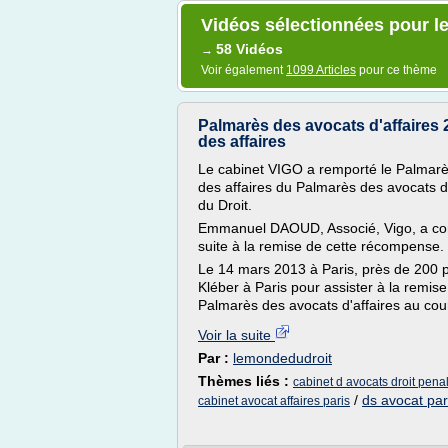
Vidéos sélectionnées pour le 
58 Vidéos
→
Voir également
1099 Articles
pour ce thème
Palmarès des avocats d'affaires 
des affaires
Le cabinet VIGO a remporté le Palmarès
des affaires du Palmarès des avocats 
du Droit.
Emmanuel DAOUD, Associé, Vigo, a con
suite à la remise de cette récompense.
Le 14 mars 2013 à Paris, près de 200 p
Kléber à Paris pour assister à la remise
Palmarès des avocats d'affaires au cour
Voir la suite
Par :
lemondedudroit
Thèmes liés :
cabinet d avocats droit penal
/
ds avocat par
cabinet avocat affaires paris