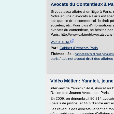
Avocats du Contentieux à Pa
Si vous avez affaire à un litige à Paris
Notre équipe d'avocats à Paris est spé
tels que: le droit commercial, le droit pén
sociétés, etc. Pour plus d'informations 
avocats du contentieux, ne hésitez pas 
Paris: http://www.cabinetdavocatsparis
Voir la suite
Par :
Cabinet d'Avocats Paris
Thèmes liés :
cabinet d'avocat droit penal des 
paris
/
cabinet avocat droit des affaires
Vidéo Métier : Yannick, jeune
interview de Yannick SALA, Avocat au B
l'Union des Jeunes Avocats de Paris
En 2009, on dénombrait 50 314 avocats
(palais de justice) et 44% d'entre eux e
Les revenus des avocats varient en fonc
géographiques, du nombre d'affaires su