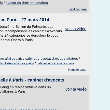
is
/
avocat en droit des affaires
Haut de page
res Paris - 27 mars 2014
 deuxième Édition du Palmarès des
voir la vidéo
it récompensant les cabinets d'avocats
ans 24 catégories se déroulera le Jeudi
nental Opéra à Paris.
/
cabinet d avocat droit des affaires
/
des affaires paris
roit des affaires paris
/
cabinet avocat affaires paris
Haut de page
elle à Paris - cabinet d'avocats
lding en réalité virtuelle dans un
voir la vidéo
d'affaires à Paris