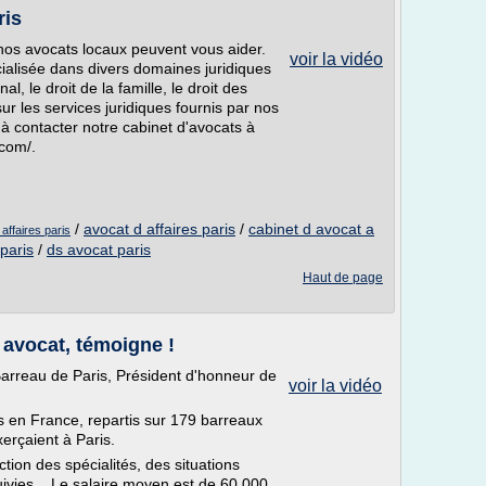
ris
, nos avocats locaux peuvent vous aider.
voir la vidéo
cialisée dans divers domaines juridiques
al, le droit de la famille, le droit des
sur les services juridiques fournis par nos
à contacter notre cabinet d'avocats à
.com/.
/
avocat d affaires paris
/
cabinet d avocat a
affaires paris
 paris
/
ds avocat paris
Haut de page
 avocat, témoigne !
arreau de Paris, Président d'honneur de
voir la vidéo
 en France, repartis sur 179 barreaux
xerçaient à Paris.
tion des spécialités, des situations
ivies... Le salaire moyen est de 60 000