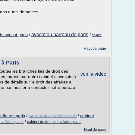
 dans quels domaines...
avocat au barreau de paris
ds avocat paris
/
/
salaire
Haut de page
 à Paris
toutes les branches liés de droit des
voir la vidéo
ues fournis par notre cabinet d'avocats à
s de détails sur le droit des affaires à
ne pas hésiter à contacter notre bureau
affaires paris
/
/
cabinet
avocat droit des affaires paris
/
 affaires paris
cabinet de droit des affaires paris
Haut de page