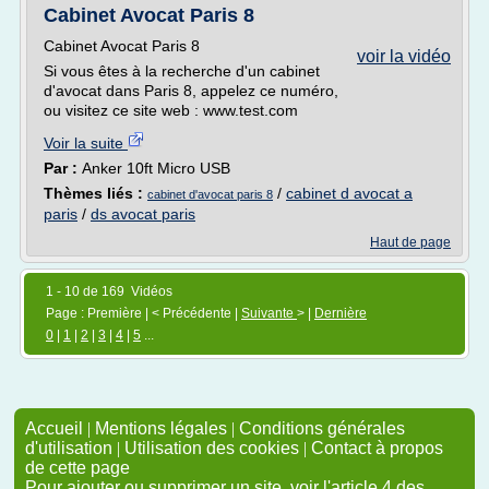
Cabinet Avocat Paris 8
Cabinet Avocat Paris 8
voir la vidéo
Si vous êtes à la recherche d'un cabinet
d'avocat dans Paris 8, appelez ce numéro,
ou visitez ce site web : www.test.com
Voir la suite
Par :
Anker 10ft Micro USB
Thèmes liés :
/
cabinet d avocat a
cabinet d'avocat paris 8
paris
/
ds avocat paris
Haut de page
1 - 10 de 169 Vidéos
Page : Première | < Précédente |
Suivante
> |
Dernière
0
|
1
|
2
|
3
|
4
|
5
...
Accueil
|
Mentions légales
|
Conditions générales
d'utilisation
|
Utilisation des cookies
|
Contact à propos
de cette page
Pour ajouter ou supprimer un site, voir l'article 4 des