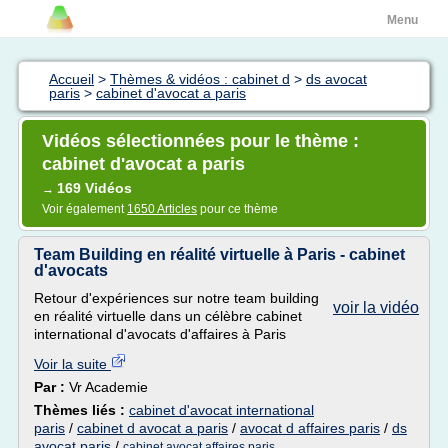
Menu
Accueil
>
Thèmes & vidéos : cabinet d
>
ds avocat
paris
>
cabinet d'avocat a paris
Vidéos sélectionnées pour le thème :
cabinet d'avocat a paris
169 Vidéos
→
Voir également
1650 Articles
pour ce thème
Team Building en réalité virtuelle à Paris - cabinet
d'avocats
Retour d'expériences sur notre team building
voir la vidéo
en réalité virtuelle dans un célèbre cabinet
international d'avocats d'affaires à Paris
Voir la suite
Par :
Vr Academie
Thèmes liés :
cabinet d'avocat international
paris
/
cabinet d avocat a paris
/
avocat d affaires paris
/
ds
avocat paris
/
cabinet avocat affaires paris