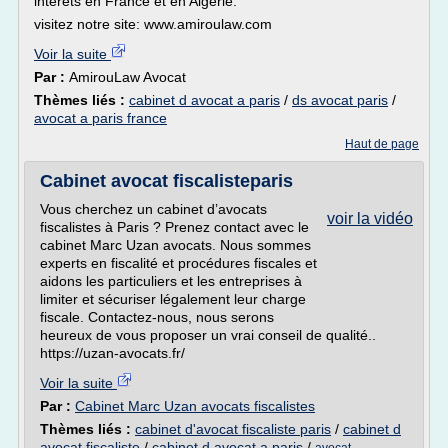
intérêts en France et en Algérie.
visitez notre site: www.amiroulaw.com
Voir la suite
Par :
AmirouLaw Avocat
Thèmes liés :
cabinet d avocat a paris
/
ds avocat paris
/
avocat a paris france
Haut de page
Cabinet avocat fiscalisteparis
Vous cherchez un cabinet d’avocats
voir la vidéo
fiscalistes à Paris ? Prenez contact avec le
cabinet Marc Uzan avocats. Nous sommes
experts en fiscalité et procédures fiscales et
aidons les particuliers et les entreprises à
limiter et sécuriser légalement leur charge
fiscale. Contactez-nous, nous serons
heureux de vous proposer un vrai conseil de qualité..
https://uzan-avocats.fr/
Voir la suite
Par :
Cabinet Marc Uzan avocats fiscalistes
Thèmes liés :
cabinet d'avocat fiscaliste paris
/
cabinet d
avocat fiscaliste
/
cabinet d avocat a paris
/