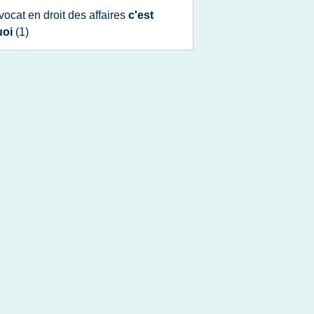
vocat
en
droit
des
affaires
c'est
uoi
(1)