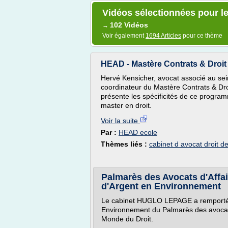
Vidéos sélectionnées pour le
102 Vidéos
→
Voir également
1694 Articles
pour ce thème
HEAD - Mastère Contrats & Droit 
Hervé Kensicher, avocat associé au se
coordinateur du Mastère Contrats & Dro
présente les spécificités de ce program
master en droit.
Voir la suite
Par :
HEAD ecole
Thèmes liés :
cabinet d avocat droit de
Palmarès des Avocats d'Aff
d'Argent en Environnement
Le cabinet HUGLO LEPAGE a remporté l
Environnement du Palmarès des avocats
Monde du Droit.