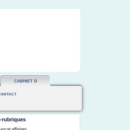
CABINET D
CONTACT
-rubriques
vocat affaires