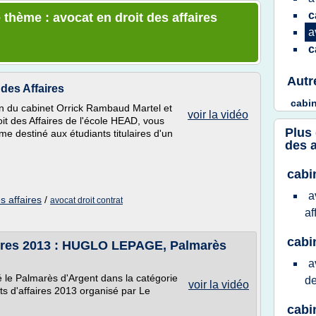
c
 thème : avocat en droit des affaires
a
c
Autr
des Affaires
cabi
in du cabinet Orrick Rambaud Martel et
voir la vidéo
it des Affaires de l'école HEAD, vous
Plus
me destiné aux étudiants titulaires d'un
des a
cabi
a
s affaires
/
avocat droit contrat
af
cabi
aires 2013 : HUGLO LEPAGE, Palmarès
a
e Palmarès d'Argent dans la catégorie
d
voir la vidéo
 d'affaires 2013 organisé par Le
cabi