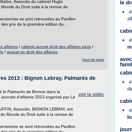
Maître, Associés du cabinet Huglo
le dr
 Monde du Droit suite à la remise de
a
af
personnes se sont retrouvées au Pavillon
 des prix de la première édition du...
cabi
a
s affaires
/
cabinet avocat droit des affaires paris
/
m
is
/
avocat en droit des affaires
avoc
Haut de page
famil
cabi
res 2013 : Bignon Lebray, Palmarès de
a
d
 le Palmarès de Bronze dans la
voir la vidéo
avocats d'affaires 2013 organisé par Le
cabi
FIN, Associés, BIGNON LEBRAY, ont
a
 du Monde du Droit suite à la remise de
b
ersonnes se sont retrouvées au Pavillon
jour
 des prix de la première édition du...