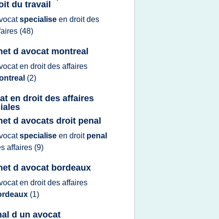
oit du travail
vocat
specialise
en
droit
des
faires
(48)
net d avocat montreal
vocat
en
droit
des
affaires
ontreal
(2)
at en droit des affaires
iales
net d avocats droit penal
vocat
specialise
en
droit
penal
es
affaires
(9)
net d avocat bordeaux
vocat
en
droit
des
affaires
ordeaux
(1)
nal d un avocat