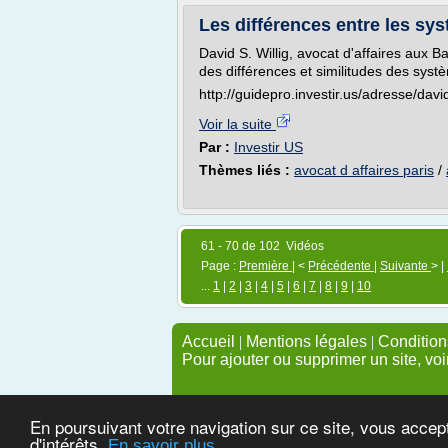
Les différences entre les sys
David S. Willig, avocat d'affaires aux B
des différences et similitudes des systè
http://guidepro.investir.us/adresse/davi
Voir la suite
Par :
Investir US
Thèmes liés :
avocat d affaires paris
/
61 - 70 de 102 Vidéos
Page :
Première
| <
Précédente
|
Suivante
> |
...
1
|
2
|
3
|
4
|
5
|
6
|
7
|
8
|
9
|
10
Accueil
|
Mentions légales
|
Conditions
Pour ajouter ou supprimer un site, voi
En poursuivant votre navigation sur ce site, vous accep
d'intérêts.
En savoir plus