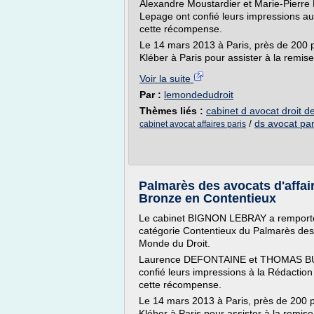
Alexandre Moustardier et Marie-Pierre 
Lepage ont confié leurs impressions au
cette récompense.
Le 14 mars 2013 à Paris, près de 200 
Kléber à Paris pour assister à la remise
Voir la suite
Par :
lemondedudroit
Thèmes liés :
cabinet d avocat droit de
/
ds avocat par
cabinet avocat affaires paris
Palmarès des avocats d'affai
Bronze en Contentieux
Le cabinet BIGNON LEBRAY a remporté
catégorie Contentieux du Palmarès des 
Monde du Droit.
Laurence DEFONTAINE et THOMAS BUF
confié leurs impressions à la Rédaction
cette récompense.
Le 14 mars 2013 à Paris, près de 200 p
Kléber à Paris pour assister à la remise