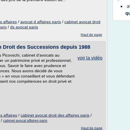
a
q
s affaires
/
avocat d affaires paris
/
cabinet avocat droit
/
ds avocat paris
paris
Haut de page
n Droit des Successions depuis 1988
 Picovschi, cabinet d’avocats au
voir la vidéo
r un patrimoine privé et professionnel,
us. Savoir le faire avec prudence et
sances. Nous avons décidé de vous
s » en vous conseillant et vous défendant
sent nos compétences en droit privé et
s affaires
/
cabinet avocat droit des affaires paris
/
/
cabinet avocat affaires paris
Haut de page