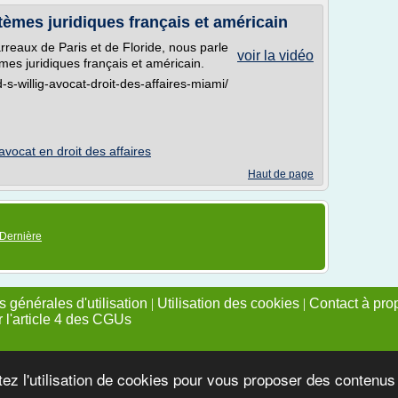
tèmes juridiques français et américain
arreaux de Paris et de Floride, nous parle
voir la vidéo
mes juridiques français et américain.
d-s-willig-avocat-droit-des-affaires-miami/
avocat en droit des affaires
Haut de page
Dernière
 générales d'utilisation
|
Utilisation des cookies
|
Contact à pro
r l'article 4 des CGUs
tez l'utilisation de cookies pour vous proposer des contenu