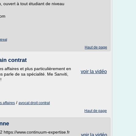
 ouvert à tout étudiant de niveau
com
treal
Haut de page
ain contrat
es affaires et plus particulièrement en
voir la vidéo
us parle de sa spécialité. Me Sanviti,
!
/
s affaires
avocat droit contrat
Haut de page
onne
42 https://www.continuum-expertise.fr
voir la vidéo