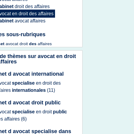
abinet
droit
des
affaires
vocat
en
droit
des
affaires
abinet
avocat affaires
es sous-rubriques
net
avocat droit
des
affaires
 de thèmes sur
avocat en droit
ffaires
net d avocat international
vocat
specialise
en
droit
des
faires
internationales
(11)
net d avocat droit public
vocat
specialise
en
droit
public
es
affaires
(6)
net d avocat specialise dans