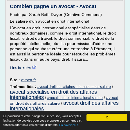
Combien gagne un avocat - Avocat
Photo par Sarah Beth Dwyer (Creative Commons)
Le salaire d'un avocat en droit international
L'avocat en droit international est spécialisé dans de
nombreux domaines, comme le droit international, le droit
fiscal, le droit du travail, le droit commercial, le droit de la
propriété intellectuelle, etc. Il a pour mission d'aider une
personne qui souhaite créer une entreprise à l'étranger, il
est aussi la personne idéale pour résoudre les problèmes
fiscaux dans un autre pays. Bref, il saura...
Lire la suite
Site :
avoca.fr
Thèmes liés :
/
avocat droit des affaires internationales salaire
avocat specialise en droit des affaires
internationales
/
/
avocat
avocat en droit international salaire
avocat droit des affaires
en droit des affaires salaire
/
internationales
En poursuivant votre navigation sur ce site, vous acceptez
Droit pénal général & droit pénal des
X
l'utilisation de cookies pour vous proposer des contenus et
affaires - Paris 8e
services adaptés à vos centres d'intérêts.
En savoir plus