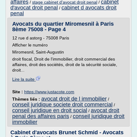
affaires
cabinet
/
stage cabinet d'avocat droit penal
/
d'avocat droit penal
cabinet d avocats droit
/
penal
Avocats du quartier Miromesnil à Paris
8ème 75008 - Page 4
12 rue d astorg - 75008 Paris
Afficher le numéro
Miromesnil, Saint-Augustin
droit fiscal, Droit de l'immobilier, droit commercial des
affaires, droit des sociétés, droit de la sécurité sociale,
droit...
Lire la suite
Site :
https://www.justacote.com
avocat droit de l immobilier
Thèmes liés :
/
conseil juridique societe droit commercial
/
conseil juridique en droit social
avocat droit
/
penal des affaires paris
conseil juridique droit
/
immobilier
Cabinet d'avocats Brunet Schmid - Avocats