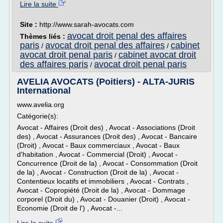
Lire la suite
Site :
http://www.sarah-avocats.com
avocat droit penal des affaires
Thèmes liés :
paris
avocat droit penal des affaires
cabinet
/
/
avocat droit penal paris
cabinet avocat droit
/
des affaires paris
avocat droit penal paris
/
AVELIA AVOCATS (Poitiers) - ALTA-JURIS
International
www.avelia.org
Catégorie(s):
Avocat - Affaires (Droit des) , Avocat - Associations (Droit
des) , Avocat - Assurances (Droit des) , Avocat - Bancaire
(Droit) , Avocat - Baux commerciaux , Avocat - Baux
d'habitation , Avocat - Commercial (Droit) , Avocat -
Concurrence (Droit de la) , Avocat - Consommation (Droit
de la) , Avocat - Construction (Droit de la) , Avocat -
Contentieux locatifs et immobiliers , Avocat - Contrats ,
Avocat - Copropiété (Droit de la) , Avocat - Dommage
corporel (Droit du) , Avocat - Douanier (Droit) , Avocat -
Economie (Droit de l') , Avocat -...