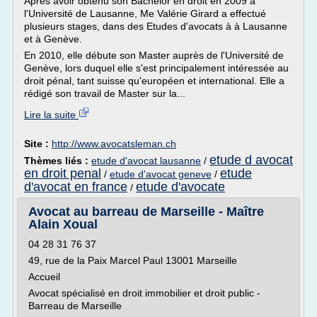
Après avoir obtenu son Bachelor en droit en 2009 à
l'Université de Lausanne, Me Valérie Girard a effectué
plusieurs stages, dans des Etudes d'avocats à à Lausanne
et à Genève.
En 2010, elle débute son Master auprès de l'Université de
Genève, lors duquel elle s'est principalement intéressée au
droit pénal, tant suisse qu'européen et international. Elle a
rédigé son travail de Master sur la...
Lire la suite
Site :
http://www.avocatsleman.ch
etude d avocat
Thèmes liés :
etude d'avocat lausanne
/
en droit penal
etude
/
etude d'avocat geneve
/
d'avocat en france
etude d'avocate
/
Avocat au barreau de Marseille - Maître
Alain Xoual
04 28 31 76 37
49, rue de la Paix Marcel Paul 13001 Marseille
Accueil
Avocat spécialisé en droit immobilier et droit public -
Barreau de Marseille