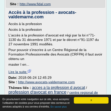
Site :
http://www.fidal.com
Accès à la profession - avocats-
valdemarne.com
Accès à la profession
Accès à la profession
L'accès à la profession d'avocat est régi par la loi n°71-
1130 du 31 décembre 1971 et par le décret n°91-1197 du
27 novembre 1991 modifiés.
Pour pouvoir s'inscrire à un Centre Régional de la
Formation Professionnelle des Avocats (CRFPA) il faut avoir
obtenu un
master I en...
Lire la suite
Date:
2018-06-24 12:45:29
Site :
http://www.avocats-valdemarne.com
acces a la profession d avocat
Thèmes liés :
/
profession d'avocat en france
/
centre regional de
formation professionnelle d avocat
/
centre de formation a
En poursuivant votre navigation sur ce site, vous acceptez
avocat a la cour d'appel de
X
la profession d avocat
/
l'utilisation de cookies pour vous proposer des contenus et
paris
services adaptés à vos centres d'intérêts.
En savoir plus