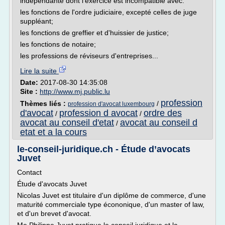
indépendante dont l'exercice est incompatible avec:
les fonctions de l'ordre judiciaire, excepté celles de juge
suppléant;
les fonctions de greffier et d'huissier de justice;
les fonctions de notaire;
les professions de réviseurs d'entreprises...
Lire la suite
Date:
2017-08-30 14:35:08
Site :
http://www.mj.public.lu
profession
Thèmes liés :
/
profession d'avocat luxembourg
d'avocat
profession d avocat
ordre des
/
/
avocat au conseil d'etat
avocat au conseil d
/
etat et a la cours
le-conseil-juridique.ch - Étude d’avocats
Juvet
Contact
Étude d'avocats Juvet
Nicolas Juvet est titulaire d'un diplôme de commerce, d'une
maturité commerciale type écononique, d'un master of law,
et d'un brevet d'avocat.