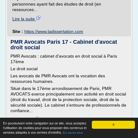
personnnes ayant fait des études de droit (en
ressources...
Lire la suite
Site :
https://www.ladissertation.com
PMR Avocats Paris 17 - Cabinet d'avocat
droit social
PMR Avocats : cabinet d'avocats en droit social à Paris
17ème
Le droit social
Les avocats de PMR Avocats ont la vocation des
ressources humaines.
Situé dans le 17ème arrondissement de Paris, PMR
AVOCATS exerce principalement son activité en droit social
(droit du travail, droit de la protection sociale, droit de la
sécurité sociale). Le cabinet s'entoure de professionnels de
confiance...
Lire la suite
En poursuivant votre navigation sur ce site, vous acceptez
X
l'utilisation de cookies pour vous proposer des contenus et
services adaptés à vos centres d'intérêts.
Site :
https://www.pmr-avocats.fr
En savoir plus