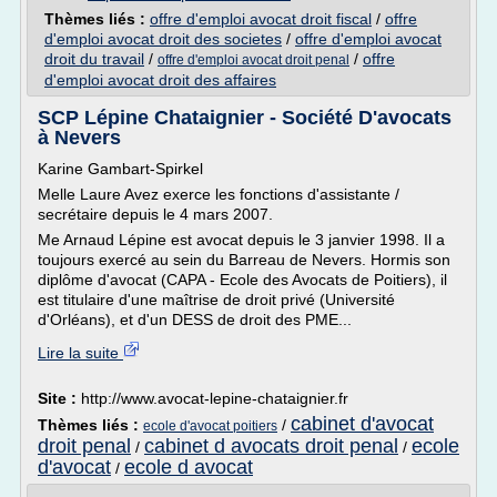
Thèmes liés :
offre d'emploi avocat droit fiscal
/
offre
d'emploi avocat droit des societes
/
offre d'emploi avocat
droit du travail
/
/
offre
offre d'emploi avocat droit penal
d'emploi avocat droit des affaires
SCP Lépine Chataignier - Société D'avocats
à Nevers
Karine Gambart-Spirkel
Melle Laure Avez exerce les fonctions d'assistante /
secrétaire depuis le 4 mars 2007.
Me Arnaud Lépine est avocat depuis le 3 janvier 1998. Il a
toujours exercé au sein du Barreau de Nevers. Hormis son
diplôme d'avocat (CAPA - Ecole des Avocats de Poitiers), il
est titulaire d'une maîtrise de droit privé (Université
d'Orléans), et d'un DESS de droit des PME...
Lire la suite
Site :
http://www.avocat-lepine-chataignier.fr
cabinet d'avocat
Thèmes liés :
/
ecole d'avocat poitiers
droit penal
cabinet d avocats droit penal
ecole
/
/
d'avocat
ecole d avocat
/