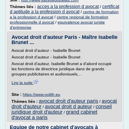
Site :
http://www.gazettedupalais.com
acces a la profession d avocat
certificat
Thèmes liés :
/
d aptitude a la profession d avocat
/
centre de formation
a la profession d avocat
/
centre regional de formation
professionnelle d avocat
/
equivalence avocat juriste
d'entreprise
Avocat droit d'auteur Paris - Maître Isabelle
Brunet ...
Avocat droit d'auteur - Isabelle Brunet
Avocat droit d'auteur - Isabelle Brunet
Avocat droit d'auteur, Isabelle Brunet a d'abord occupé
les fonctions de directrice juridique dans de grands
groupes publicitaires et audiovisuels,...
Lire la suite
Site :
https://www.oolith.eu
avocat droit d'auteur paris
avocat
Thèmes liés :
/
droit d'auteur
avocat droit d auteur
conseil
/
/
juridique droit d'auteur
grand cabinet
/
d'avocat a paris
Equipe de notre cabinet d'avocats à