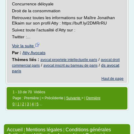
Concurrence déloyale
Droit de la consommation
Retrouvez toutes les informations sur Maître Jonathan
Elkaim sur son profil Atty : https://buff.ly/2DMRrRU
Suivez toute l'actualité d'Atty sur :
Twitter :...
Voir la suite
Par :
Atty Avocats
Thèmes liés :
/
avocat propriete intellectuelle paris
avocat droit
/
/
ds avocat
commercial paris
avocat inscrit au barreau de paris
paris
Haut de page
1 - 10 de 70 Vidéos
Page : Première | < Précédente |
Suivante
> |
Dernière
0
|
1
|
2
|
3
|
4
|
5
...
Accueil
|
Mentions légales
|
Conditions générales