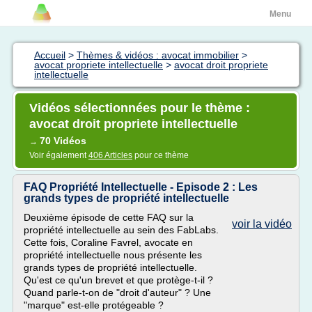
Menu
Accueil
>
Thèmes & vidéos : avocat immobilier
>
avocat propriete intellectuelle
>
avocat droit propriete
intellectuelle
Vidéos sélectionnées pour le thème :
avocat droit propriete intellectuelle
70 Vidéos
→
Voir également
406 Articles
pour ce thème
FAQ Propriété Intellectuelle - Episode 2 : Les
grands types de propriété intellectuelle
Deuxième épisode de cette FAQ sur la
voir la vidéo
propriété intellectuelle au sein des FabLabs.
Cette fois, Coraline Favrel, avocate en
propriété intellectuelle nous présente les
grands types de propriété intellectuelle.
Qu'est ce qu'un brevet et que protège-t-il ?
Quand parle-t-on de "droit d'auteur" ? Une
"marque" est-elle protégeable ?