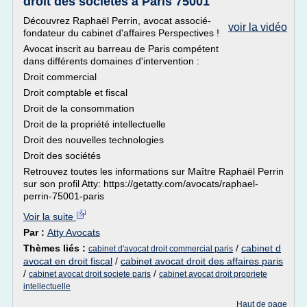
droit des sociétés à Paris 75001
Découvrez Raphaël Perrin, avocat associé-
voir la vidéo
fondateur du cabinet d'affaires Perspectives !
Avocat inscrit au barreau de Paris compétent
dans différents domaines d'intervention :
Droit commercial
Droit comptable et fiscal
Droit de la consommation
Droit de la propriété intellectuelle
Droit des nouvelles technologies
Droit des sociétés
Retrouvez toutes les informations sur Maître Raphaël Perrin
sur son profil Atty: https://getatty.com/avocats/raphael-
perrin-75001-paris
Voir la suite
Par :
Atty Avocats
Thèmes liés :
/
cabinet d
cabinet d'avocat droit commercial paris
avocat en droit fiscal
/
cabinet avocat droit des affaires paris
/
/
cabinet avocat droit societe paris
cabinet avocat droit propriete
intellectuelle
Haut de page